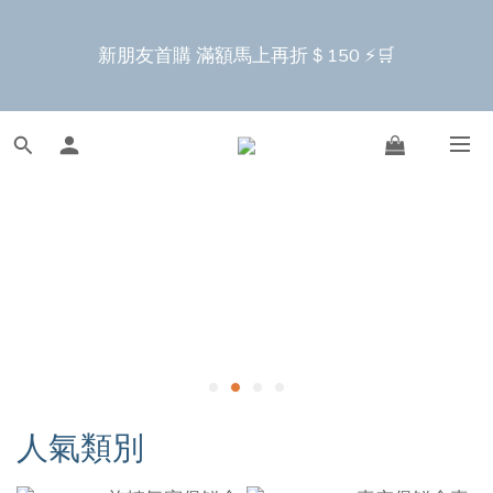
2
7
3
3
8
6
2
3
6
4
2
5
8
5
9
7
9
5
9
9
狂歡爸爸節超狂下殺⏳
1
6
2
9
2
7
5
1
2
5
3
1
4
7
4
8
6
8
4
8
9
9
8
新朋友首購 滿額馬上再折＄150 ⚡️🛒
限量贈 1.2L透黑真空
:
:
:
0
5
1
8
1
6
4
0
1
4
2
0
3
6
3
7
5
7
3
7
8
8
7
罐 🛍️
日
時
分
秒
4
0
7
0
5
3
0
3
1
2
5
2
6
4
6
2
6
7
7
6
3
6
4
2
2
0
1
4
1
9
5
3
5
1
全新上市🔥瀝水氣密保鮮盒 蔬果保鮮神器！
5
6
6
9
5
2
5
3
1
:
:
:
1
0
3
0
8
4
2
4
0
4
9
5
5
8
4
早鳥上市 9折起➡️
1
4
2
0
日
時
分
秒
0
2
7
3
1
3
3
8
4
4
9
7
3
0
3
1
1
6
2
0
2
2
7
3
3
8
6
2
2
0
狂歡爸爸節超狂下殺⏳
0
5
1
1
1
6
2
9
2
7
5
1
1
限量贈 1.2L透黑真空
4
0
0
:
:
:
0
5
1
8
1
6
4
0
0
罐 🛍️
日
時
分
秒
3
4
0
7
0
5
3
2
3
6
4
2
1
2
5
3
1
0
1
4
2
0
0
3
1
人氣類別
2
0