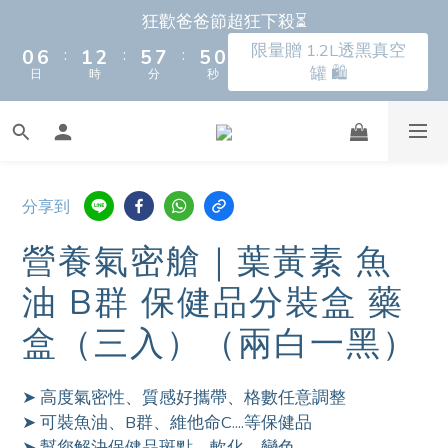
0
6
1
2
5
7
4
8
7
7
9
2
8
3
4
7
9
6
罐 🛍️
日
時
分
秒
狂歡爸爸節超狂下殺⏳
5
0
1
4
6
3
7
6
6
9
8
9
1
7
2
3
6
8
5
9
限量贈 1.2L透黑真空
4
0
3
5
2
6
:
:
:
5
9
5
8
7
8
9
0
6
1
2
5
7
4
8
9
罐 🛍️
日
時
分
秒
3
2
4
1
5
4
8
4
7
6
7
8
5
0
1
4
6
3
7
8
9
新朋友首購 滿額馬上再折＄150 ⚡️🛒
2
1
3
0
4
3
7
3
6
5
6
7
4
0
3
5
2
6
7
8
9
1
0
2
3
2
6
2
5
4
5
6
3
2
4
1
5
6
7
8
0
1
2
1
5
1
4
3
4
5
9
2
1
3
0
4
全新上市🔥瀝水氣密保鮮盒 蔬果保鮮神器！
5
6
7
9
:
:
:
0
1
0
4
0
3
2
3
4
8
1
0
2
3
4
5
6
9
8
早鳥上市 9折起➡️
分享到
日
時
分
秒
0
3
2
1
2
3
7
0
1
2
3
9
4
5
8
7
2
1
0
1
2
6
0
1
2
8
3
4
7
9
6
營養氣密艙｜葉黃素 魚
狂歡爸爸節超狂下殺⏳
1
0
0
1
5
0
1
7
2
3
6
8
5
9
油 B群 保健品分裝盒 藥
限量贈 1.2L透黑真空
0
0
4
:
:
:
0
6
1
2
5
7
4
8
罐 🛍️
日
時
分
秒
3
5
0
1
4
6
3
7
盒（三入）（兩白一黑）
2
4
0
3
5
2
6
1
3
2
4
1
5
➤ 高度氣密性、質感好攜帶、格數任意調整
0
2
1
3
0
4
➤ 可裝魚油、B群、維他命C....等保健品
1
0
2
3
➤ 幫您解決保健品斑點、軟化、變色