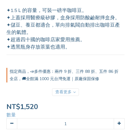
2
✦1.5Ｌ的容量，可裝一磅半咖啡豆。
1
✦上蓋採用醫療級矽膠，盒身採用防酸鹼耐摔盒身。
0
✦儲豆、養豆都適合，單向排氣閥自動排出咖啡豆產
生的氣體。
✦超過四十國的咖啡店家愛用推薦。
✦透黑瓶身存放茶葉也適用。
指定商品，📣多件優惠：兩件 9 折、三件 88 折、五件 86 折
全店，🚚全館滿 1000 元台灣免運｜原廠保固保修
查看更多
NT$1,520
數量