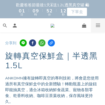
7
9
7
7
8
8
8
1
1
2
2
1
1
6
6
3
3
2
2
2
2
歡慶爸爸節最後1天⏳送1.2L透黑真空罐 🛍️
歡慶爸爸節最後1天⏳送1.2L透黑真空罐 🛍️
9
9
6
8
6
6
7
7
7
:
:
:
:
:
:
0
0
1
1
0
0
9
9
5
5
2
2
1
1
1
1
下單去
下單去
8
9
8
9
9
日
日
時
時
分
分
秒
秒
5
7
5
5
6
6
6
0
0
8
8
4
4
1
1
0
0
0
0
7
8
7
9
8
8
4
6
4
4
5
5
5
7
7
3
3
0
0
6
新朋友首購 滿額馬上再折＄150 ⚡️🛒
7
6
8
7
7
3
5
3
3
4
4
4
6
6
2
2
5
6
5
7
6
6
2
4
2
2
3
3
3
5
5
1
1
4
5
4
9
6
5
5
1
3
1
1
2
9
2
2
全新上市🔥瀝水氣密保鮮盒 蔬果保鮮神器！
4
4
0
0
分享到
3
4
3
8
5
4
4
:
:
:
0
2
0
0
1
8
1
1
早鳥上市 9折起➡️
3
3
日
時
分
秒
2
3
2
7
4
3
3
旋轉真空保鮮盒｜半透黑
1
0
7
0
0
2
2
1
2
1
6
3
2
2
0
6
歡慶爸爸節最後1天⏳送1.2L透黑真空罐 🛍️
1
1
1.5L
:
:
:
0
1
0
9
5
2
1
1
5
下單去
0
0
日
時
分
秒
0
8
4
1
0
0
4
7
3
0
ANKOMN擁有旋轉即真空的專利技術，將會是您使用
3
過所有真空保鮮盒中的全新體驗！轉動瓶蓋上的旋鈕
6
2
2
即能抽真空，適合冰箱收納鮮食蔬菜、寵物各類零
5
1
1
食、乾香料收納、咖啡豆茶葉收納，保存風味更持
4
0
0
久。
3