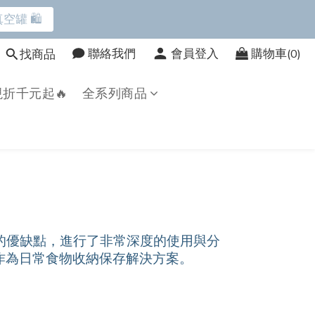
空罐 🛍️
空罐 🛍️
聯絡我們
會員登入
購物車(0)
找商品
折千元起🔥
全系列商品
鳥上市 9折起➡️
空罐 🛍️
的優缺點，進行了非常深度的使用與分
，作為日常食物收納保存解決方案。