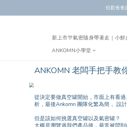
狂歡爸爸
狂歡爸爸
新上市🎊氣密隨身帶著走｜小鮮
全新上市🔥瀝水
ANKOMN小學堂
狂歡爸爸
ANKOMN 老闆手把手
從決定要做真空罐開始，市面上有看過
析，最後Ankomn 團隊化繁為簡，
但是該如何挑選真空罐以及氣密罐？
大概是瀏覽過我們產品後，最常被問到