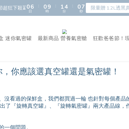
:
:
:
:
:
:
0
0
6
6
0
0
9
9
1
1
4
4
0
0
6
6
4
7
6
7
8
4
4
6
6
7
6
節超狂下殺⏳
節超狂下殺⏳
限量贈 1.2L透黑真
限量贈 1.2L透黑真
日
日
時
時
分
分
秒
秒
5
5
8
8
0
0
3
3
5
5
3
6
5
6
7
3
3
9
5
5
6
9
5
4
4
7
7
2
2
4
4
2
5
4
5
6
2
2
8
4
4
5
8
4
新朋友首購 滿額馬上再折＄150 ⚡️🛒
3
3
6
6
1
1
3
3
1
4
3
4
5
1
1
7
3
9
3
4
7
3
9
:
:
:
2
2
5
5
0
0
2
2
0
3
2
3
4
0
0
6
盒 迷你氣密罐
最新商品 營養氣密艙
狂歡爸爸節！現
2
8
2
3
6
2
8
氣密保鮮盒 蔬果保鮮神器！
早
日
時
分
秒
1
1
4
4
1
1
2
1
2
3
5
1
7
1
2
5
1
7
0
0
3
3
0
0
:
:
:
1
0
1
2
4
0
6
0
9
1
4
0
6
節超狂下殺⏳
限量贈 1.2L透黑真
日
時
分
秒
2
2
0
0
1
3
5
8
0
3
5
1
1
0
2
教你，你應該選真空罐還是氣密罐！
4
7
2
4
0
0
1
3
6
1
3
0
2
5
0
2
1
4
1
、沒看過的保鮮盒，我們都買過一輪 也針對每個產品
0
3
0
 設計出了『旋轉真空罐』、『旋轉氣密罐』兩大產品線
2
1
0
的一個問題。