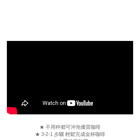
★ 不用秤都可沖泡優質咖啡
★ 3-2-1 步驟 輕鬆完成金杯咖啡