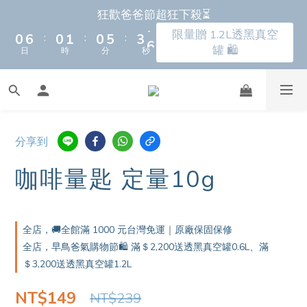
2
2
8
8
2
2
3
3
2
2
7
7
5
5
8
8
9
狂歡爸爸節超狂下殺⏳
狂歡爸爸節超狂下殺⏳
1
1
7
7
1
1
2
2
1
1
6
6
4
4
7
7
8
9
9
限量贈 1.2L透黑真空
限量贈 1.2L透黑真空
:
:
:
:
:
:
0
0
6
6
0
0
1
1
0
0
5
5
3
3
6
6
7
8
8
罐 🛍️
罐 🛍️
日
日
時
時
分
分
秒
秒
5
5
0
0
4
4
2
2
5
5
6
9
7
9
7
9
4
4
3
3
1
1
4
4
5
8
6
8
6
8
9
9
9
3
3
2
2
0
0
3
3
4
7
5
9
7
5
7
8
8
9
8
新朋友首購 滿額馬上再折＄150 ⚡️🛒
2
2
1
1
2
2
3
6
4
8
6
4
6
9
7
7
8
7
1
1
0
0
1
1
2
5
3
7
5
3
5
8
6
6
7
6
9
分享到
0
0
0
0
1
4
2
6
4
2
4
7
全新上市🔥瀝水氣密保鮮盒 蔬果保鮮神器！
5
5
6
5
8
:
:
:
0
3
1
5
3
1
3
6
咖啡量匙 定量10g
4
4
5
4
9
7
早鳥上市 9折起➡️
日
時
分
秒
2
0
4
2
0
2
5
3
9
3
4
3
8
6
9
1
3
1
1
4
2
8
2
3
2
7
5
8
狂歡爸爸節超狂下殺⏳
0
2
0
0
3
1
7
1
2
1
6
4
7
全店，🚚全館滿 1000 元台灣免運｜原廠保固保修
限量贈 1.2L透黑真空
1
2
:
:
:
0
6
0
1
0
5
3
6
全店，早鳥爸氣購物節🛍️ 滿＄2,200送透黑真空罐0.6L、滿
罐 🛍️
日
時
分
秒
0
1
5
0
4
2
5
＄3,200送透黑真空罐1.2L
0
4
3
1
4
NT$149
NT$239
3
2
0
3