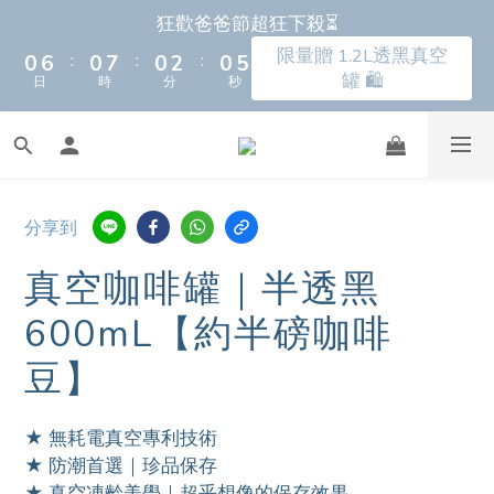
2
8
2
9
2
4
2
5
狂歡爸爸節超狂下殺⏳
4
5
0
1
5
8
7
6
7
5
8
9
9
9
9
1
7
1
8
1
3
1
4
3
4
0
限量贈 1.2L透黑真空
4
7
6
5
6
4
7
:
:
:
8
8
8
8
0
6
0
7
0
2
0
3
新朋友首購 滿額馬上再折＄150 ⚡️🛒
罐 🛍️
2
3
日
時
分
秒
3
6
5
4
5
3
6
7
7
7
9
7
5
6
1
2
1
2
2
5
4
3
4
2
5
6
6
6
8
6
9
4
5
0
1
0
1
1
4
3
2
3
9
1
4
全新上市🔥瀝水氣密保鮮盒 蔬果保鮮神器！
5
5
5
7
5
8
3
4
0
:
:
:
0
0
3
2
1
2
8
0
3
4
4
4
6
4
7
早鳥上市 9折起➡️
2
3
日
時
分
秒
2
1
0
1
7
2
3
9
3
3
5
3
6
1
2
分享到
1
0
0
6
1
2
8
2
9
2
4
2
5
0
1
狂歡爸爸節超狂下殺⏳
0
5
0
1
7
1
8
1
3
1
4
0
真空咖啡罐｜半透黑
限量贈 1.2L透黑真空
4
:
:
:
0
6
0
7
0
2
0
3
罐 🛍️
600mL【約半磅咖啡
日
時
分
秒
3
5
6
1
2
2
4
5
0
1
豆】
1
3
4
0
0
2
3
★ 無耗電真空專利技術
1
2
★ 防潮首選｜珍品保存 
0
1
★ 真空凍齡美學｜超乎想像的保存效果 