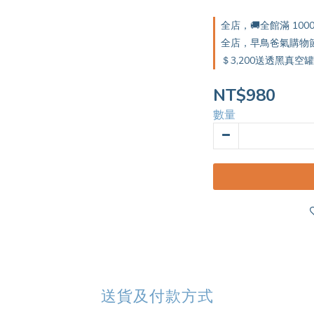
全店，🚚全館滿 10
全店，早鳥爸氣購物節🛍
＄3,200送透黑真空罐1
NT$980
數量
送貨及付款方式