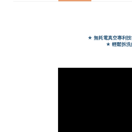
★ 無耗電真空專利技
★ 輕鬆拆洗好簡單 ★ 簡約時