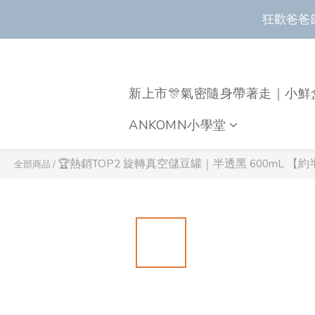
狂歡爸爸
狂歡爸爸
新上市🎊氣密隨身帶著走｜小鮮
全新上市🔥瀝水
ANKOMN小學堂
狂歡爸爸
🏆熱銷TOP2 旋轉真空儲豆罐｜半透黑 600mL 【
全部商品
/