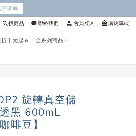
空罐 🛍️
空罐 🛍️
聯絡我們
會員登入
購物車(0)
找商品
折千元起🔥
全系列商品
鳥上市 9折起➡️
空罐 🛍️
OP2 旋轉真空儲
黑 600mL
咖啡豆】