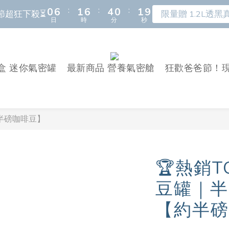
:
:
:
:
:
:
0
0
6
6
1
1
6
6
4
4
0
0
1
1
9
9
4
8
4
4
5
6
7
6
7
節超狂下殺⏳
節超狂下殺⏳
限量贈 1.2L透黑真
限量贈 1.2L透黑真
日
日
時
時
分
分
秒
秒
5
5
0
0
5
5
3
3
0
0
8
8
3
7
3
3
9
4
5
6
9
5
6
4
4
4
4
2
2
7
7
2
6
2
9
2
8
3
4
5
8
4
5
新朋友首購 滿額馬上再折＄150 ⚡️🛒
3
3
3
3
1
1
6
6
1
5
1
8
1
7
2
3
9
4
9
7
3
4
:
:
:
2
2
2
2
0
0
5
5
0
4
0
7
0
6
1
9
盒 迷你氣密罐
最新商品 營養氣密艙
狂歡爸爸節！現
2
8
3
8
6
2
3
氣密保鮮盒 蔬果保鮮神器！
早
日
時
分
秒
1
1
1
1
4
4
3
6
5
0
8
1
7
2
7
5
1
2
0
0
0
0
3
3
:
:
:
2
5
4
7
0
6
1
6
4
0
1
9
節超狂下殺⏳
限量贈 1.2L透黑真
日
時
分
秒
2
2
1
4
3
6
5
0
5
3
0
8
約半磅咖啡豆】
1
1
0
3
2
5
4
4
2
7
0
0
2
1
4
3
3
1
6
1
0
3
2
2
0
5
🏆熱銷T
0
2
1
1
4
1
0
0
3
豆罐｜半透
0
2
【約半磅
1
0