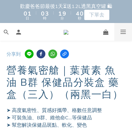
8
9
8
9
日
時
分
秒
5
6
6
9
8
0
2
0
8
2
6
1
2
1
4
2
4
8
歡慶爸爸節最後1天⏳送1.2L透黑真空罐 🛍️
7
8
7
8
4
5
5
8
9
7
:
:
:
1
7
1
5
0
1
0
3
1
9
3
7
下單去
6
新朋友首購 滿額馬上再折＄150 ⚡️🛒
7
6
9
7
9
日
時
分
秒
3
4
4
7
8
6
0
6
0
4
0
2
0
8
2
6
5
6
5
8
6
8
2
3
3
9
6
7
5
9
5
3
1
7
1
5
4
5
4
7
5
7
1
2
2
8
5
6
4
8
全新上市🔥瀝水氣密保鮮盒 蔬果保鮮神器！
4
2
0
6
0
4
3
4
3
6
4
6
:
:
:
0
1
1
7
4
5
3
7
早鳥上市 9折起➡️
3
1
5
3
日
時
分
秒
2
3
2
5
3
5
9
0
0
6
3
4
2
6
2
0
4
2
分享到
1
2
1
4
2
4
8
5
2
3
1
5
歡慶爸爸節最後1天⏳送1.2L透黑真空罐 🛍️
1
3
1
:
:
:
0
1
0
3
1
9
3
7
營養氣密艙｜葉黃素 魚
4
1
2
0
4
下單去
0
2
0
日
時
分
秒
0
2
0
8
2
6
3
0
1
3
1
油 B群 保健品分裝盒 藥
1
7
1
5
2
0
2
0
0
6
0
4
1
1
盒（三入）（兩黑一白）
5
3
0
0
4
2
➤ 高度氣密性、質感好攜帶、格數任意調整
3
1
➤ 可裝魚油、B群、維他命C....等保健品
2
0
➤ 幫您解決保健品斑點、軟化、變色
1