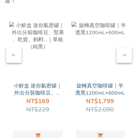
道！
小鮮盒 迷你氣密罐｜
旋轉真空咖啡罐｜半
外出分裝咖啡豆、堅
透黑1200mL+600mL
果 、乾貨、飼料....｜
NT$169
NT$1,799
單格（純黑）
NT$229
NT$2,090