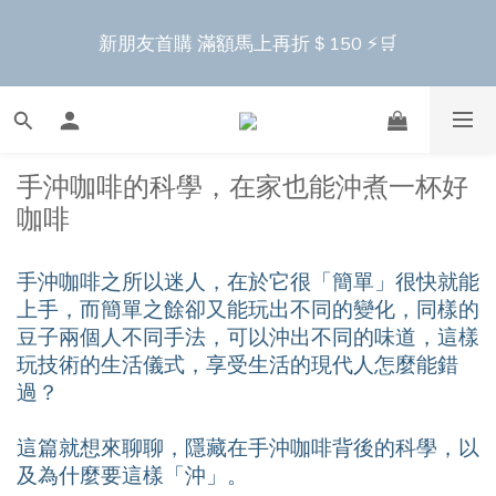
5
2
7
7
7
8
7
4
4
5
4
5
4
8
1
1
2
1
4
9
1
6
歡慶爸爸節最後1天⏳送1.2L透黑真空罐 🛍️
7
4
1
9
6
6
新朋友首購 滿額馬上再折＄150 ⚡️🛒
6
7
6
9
3
3
4
3
4
3
7
:
:
:
0
0
1
0
3
8
0
5
9
下單去
6
3
0
8
日
時
分
秒
5
5
5
6
5
8
2
2
3
2
3
2
6
0
2
7
4
8
5
2
7
4
4
4
5
4
7
1
1
2
1
2
1
5
1
6
全新上市🔥瀝水氣密保鮮盒 蔬果保鮮神器！
3
7
4
1
9
6
3
3
3
4
3
6
:
:
:
0
0
1
0
1
0
4
0
5
早鳥上市 9折起➡️
2
6
3
0
8
日
時
分
秒
5
2
2
2
3
2
5
0
0
3
4
1
5
2
手沖咖啡的科學，在家也能沖煮一杯好
7
4
1
1
1
2
1
4
9
2
歡慶爸爸節最後1天⏳送1.2L透黑真空罐 🛍️
3
0
4
1
咖啡
6
3
:
:
:
0
0
0
1
0
3
8
1
下單去
2
3
0
日
時
分
秒
5
2
0
2
7
0
1
2
4
1
手沖咖啡之所以迷人，在於它很「簡單」很快就能
1
6
0
1
3
上手，而簡單之餘卻又能玩出不同的變化，同樣的
0
0
5
0
2
豆子兩個人不同手法，可以沖出不同的味道，這樣
4
玩技術的生活儀式，享受生活的現代人怎麼能錯
1
3
過？
0
2
1
這篇就想來聊聊，隱藏在手沖咖啡背後的科學，以
0
及為什麼要這樣「沖」。